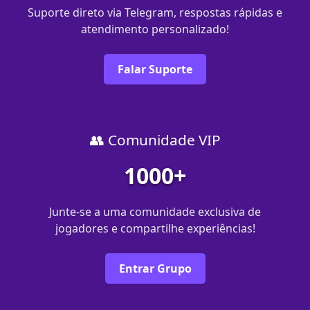
Suporte direto via Telegram, respostas rápidas e
atendimento personalizado!
Falar Suporte
👥 Comunidade VIP
1000+
Junte-se a uma comunidade exclusiva de
jogadores e compartilhe experiências!
Entrar Grupo