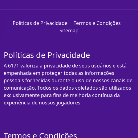
Políticas de Privacidade
Termos e Condições
Sitemap
Políticas de Privacidade
A 6171 valoriza a privacidade de seus usuários e está
empenhada em proteger todas as informações
pessoais fornecidas durante o uso de nossos canais de
comunicação. Todos os dados coletados são utilizados
exclusivamente para fins de melhoria contínua da
experiência de nossos jogadores.
Termos e Condições