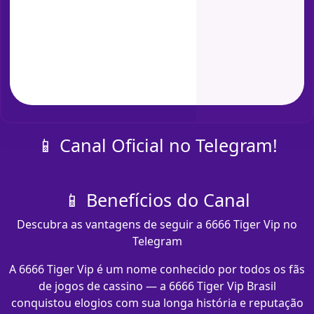
📱 Canal Oficial no Telegram!
📱 Benefícios do Canal
Descubra as vantagens de seguir a 6666 Tiger Vip no
Telegram
A 6666 Tiger Vip é um nome conhecido por todos os fãs
de jogos de cassino — a 6666 Tiger Vip Brasil
conquistou elogios com sua longa história e reputação