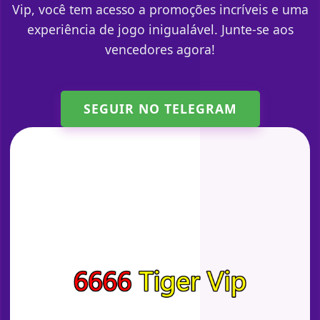
Vip, você tem acesso a promoções incríveis e uma
experiência de jogo inigualável. Junte-se aos
vencedores agora!
SEGUIR NO TELEGRAM