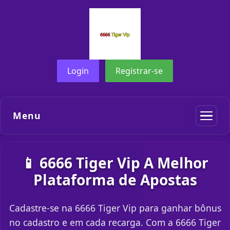
Login
Registrar-se
Menu
📱 6666 Tiger Vip A Melhor
Plataforma de Apostas
Cadastre-se na 6666 Tiger Vip para ganhar bônus
no cadastro e em cada recarga. Com a 6666 Tiger