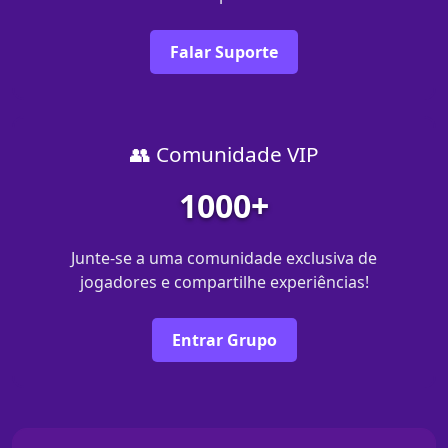
Falar Suporte
👥 Comunidade VIP
1000+
Junte-se a uma comunidade exclusiva de
jogadores e compartilhe experiências!
Entrar Grupo