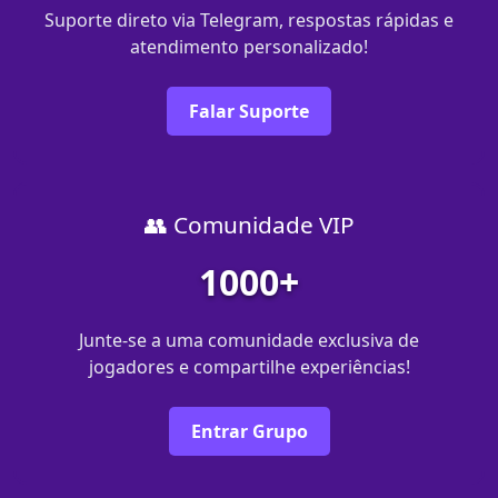
Suporte direto via Telegram, respostas rápidas e
atendimento personalizado!
Falar Suporte
👥 Comunidade VIP
1000+
Junte-se a uma comunidade exclusiva de
jogadores e compartilhe experiências!
Entrar Grupo