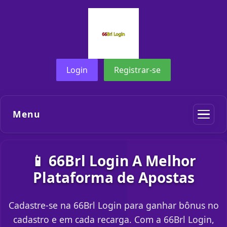
Login
Registrar-se
Menu
📱 66Brl Login A Melhor
Plataforma de Apostas
Cadastre-se na 66Brl Login para ganhar bônus no
cadastro e em cada recarga. Com a 66Brl Login,