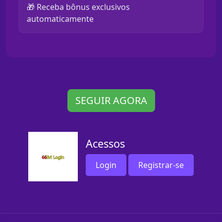
🎁 Receba bônus exclusivos
automaticamente
SEGUIR AGORA
Acessos
Login
Registrar-se