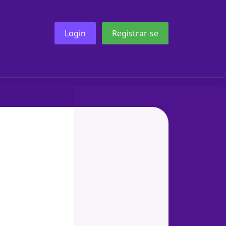
Login
Registrar-se