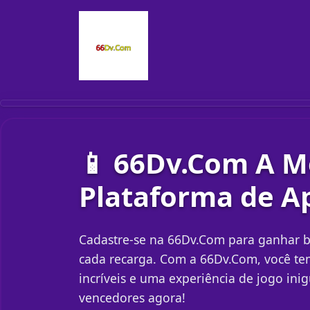
📱 66Dv.Com A M
Plataforma de A
Cadastre-se na 66Dv.Com para ganhar 
cada recarga. Com a 66Dv.Com, você t
incríveis e uma experiência de jogo inig
vencedores agora!