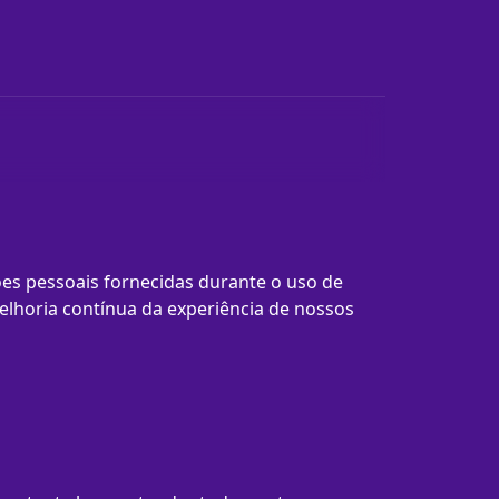
es pessoais fornecidas durante o uso de
elhoria contínua da experiência de nossos