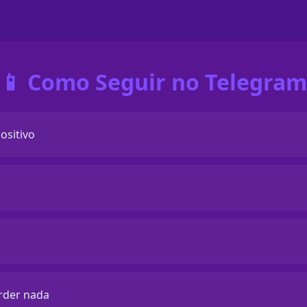
📱 Como Seguir no Telegram
ositivo
erder nada