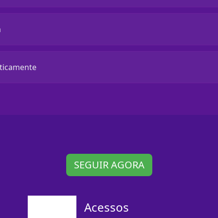
a
aticamente
SEGUIR AGORA
Acessos