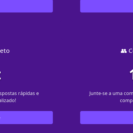
reto
👥 
t
espostas rápidas e
Junte-se a uma com
lizado!
compa
e