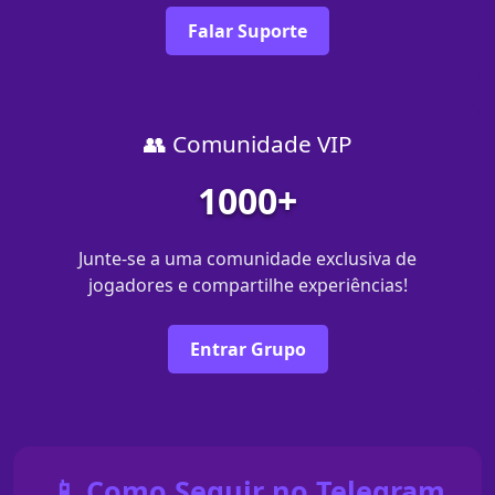
Falar Suporte
👥 Comunidade VIP
1000+
Junte-se a uma comunidade exclusiva de
jogadores e compartilhe experiências!
Entrar Grupo
📱 Como Seguir no Telegram