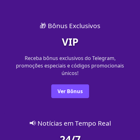
🎁 Bônus Exclusivos
VIP
Receba bônus exclusivos do Telegram,
promoções especiais e códigos promocionais
únicos!
Ver Bônus
📢 Notícias em Tempo Real
24/7