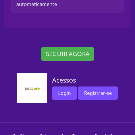
automaticamente
SEGUIR AGORA
Acessos
Login
Registrar-se