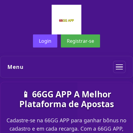
Login
Registrar-se
Menu
📱 66GG APP A Melhor
Plataforma de Apostas
Cadastre-se na 66GG APP para ganhar bônus no
cadastro e em cada recarga. Com a 66GG APP,