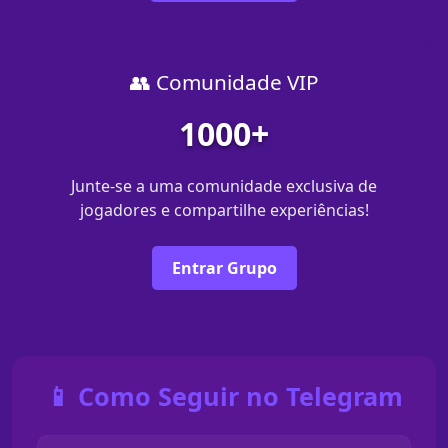
👥 Comunidade VIP
1000+
Junte-se a uma comunidade exclusiva de
jogadores e compartilhe experiências!
Entrar Grupo
📱 Como Seguir no Telegram