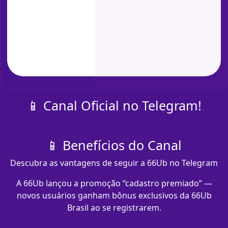
📱 Canal Oficial no Telegram!
📱 Benefícios do Canal
Descubra as vantagens de seguir a 66Ub no Telegram
A 66Ub lançou a promoção “cadastro premiado” —
novos usuários ganham bônus exclusivos da 66Ub
Brasil ao se registrarem.