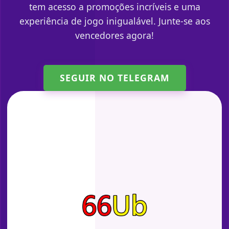
tem acesso a promoções incríveis e uma
experiência de jogo inigualável. Junte-se aos
vencedores agora!
SEGUIR NO TELEGRAM