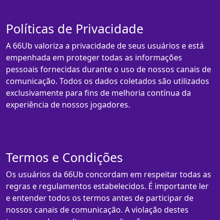
Políticas de Privacidade
A 66Ub valoriza a privacidade de seus usuários e está
empenhada em proteger todas as informações
pessoais fornecidas durante o uso de nossos canais de
comunicação. Todos os dados coletados são utilizados
exclusivamente para fins de melhoria contínua da
experiência de nossos jogadores.
Termos e Condições
Os usuários da 66Ub concordam em respeitar todas as
regras e regulamentos estabelecidos. É importante ler
e entender todos os termos antes de participar de
nossos canais de comunicação. A violação destes