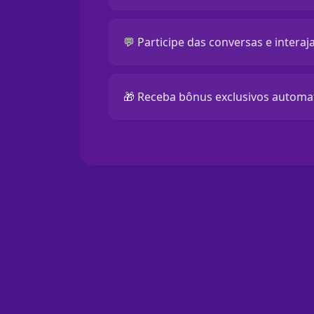
💬 Participe das conversas e interaj
🎁 Receba bônus exclusivos autom