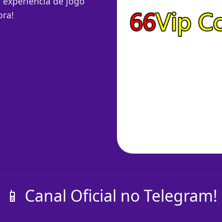
 experiência de jogo
ora!
📱 Canal Oficial no Telegram!