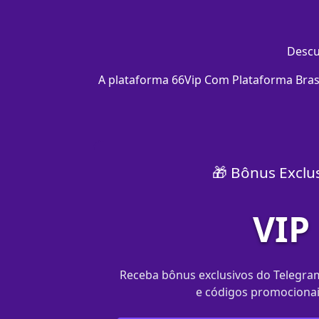
Descu
A plataforma 66Vip Com Plataforma Bras
🎁 Bônus Exclu
VIP
Receba bônus exclusivos do Telegra
e códigos promocionai