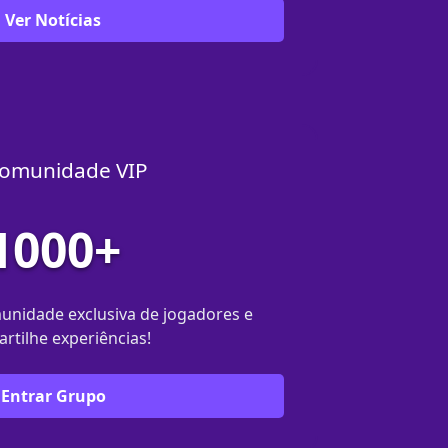
Ver Notícias
Comunidade VIP
1000+
unidade exclusiva de jogadores e
rtilhe experiências!
Entrar Grupo