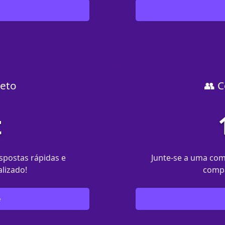
reto
👥 
t
espostas rápidas e
Junte-se a uma com
lizado!
compa
e