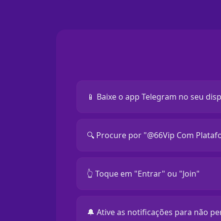
📱 Baixe o app Telegram no seu disp
🔍 Procure por "@66Vip Com Plataf
👆 Toque em "Entrar" ou "Join"
🔔 Ative as notificações para não p