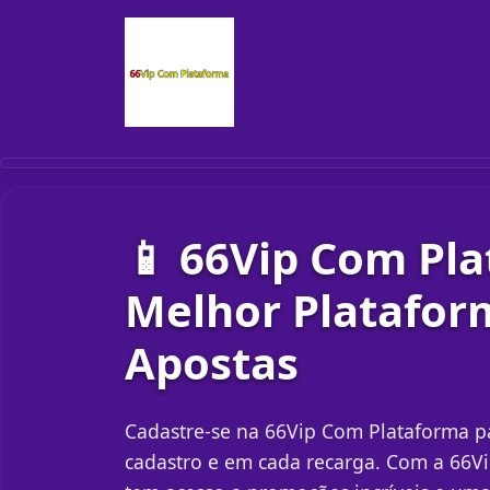
📱 66Vip Com Pl
Melhor Platafor
Apostas
Cadastre-se na 66Vip Com Plataforma 
cadastro e em cada recarga. Com a 66V