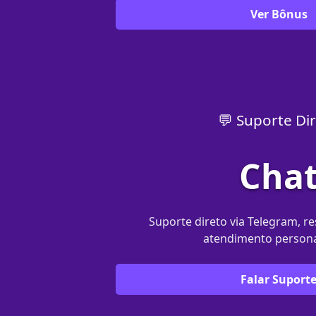
Ver Bônus
💬 Suporte Di
Cha
Suporte direto via Telegram, r
atendimento persona
Falar Suport