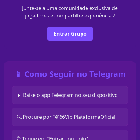
Junte-se a uma comunidade exclusiva de
jogadores e compartilhe experiências!
Entrar Grupo
📱 Como Seguir no Telegram
📱 Baixe o app Telegram no seu dispositivo
🔍 Procure por "@66Vip PlataformaOficial"
👆 Toque em "Entrar" ou "Join"