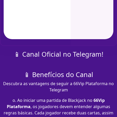
📱 Canal Oficial no Telegram!
📱 Benefícios do Canal
Descubra as vantagens de seguir a 66Vip Plataforma no
Telegram
o. Ao iniciar uma partida de Blackjack no
66Vip
Plataforma
, os jogadores devem entender algumas
regras básicas. Cada jogador recebe duas cartas, assim