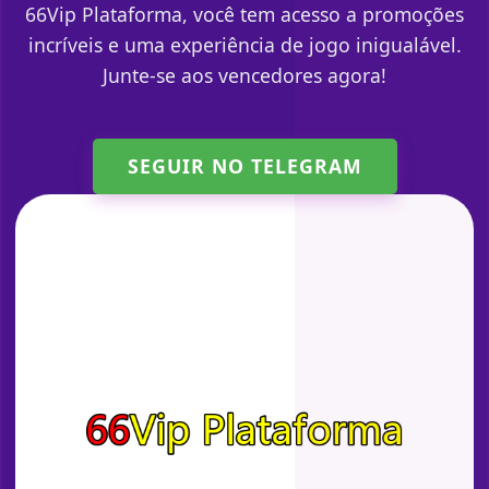
66Vip Plataforma, você tem acesso a promoções
incríveis e uma experiência de jogo inigualável.
Junte-se aos vencedores agora!
SEGUIR NO TELEGRAM