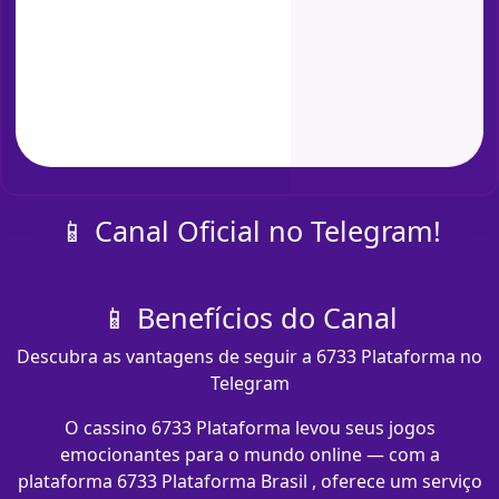
📱 Canal Oficial no Telegram!
📱 Benefícios do Canal
Descubra as vantagens de seguir a 6733 Plataforma no
Telegram
O cassino 6733 Plataforma levou seus jogos
emocionantes para o mundo online — com a
plataforma 6733 Plataforma Brasil , oferece um serviço