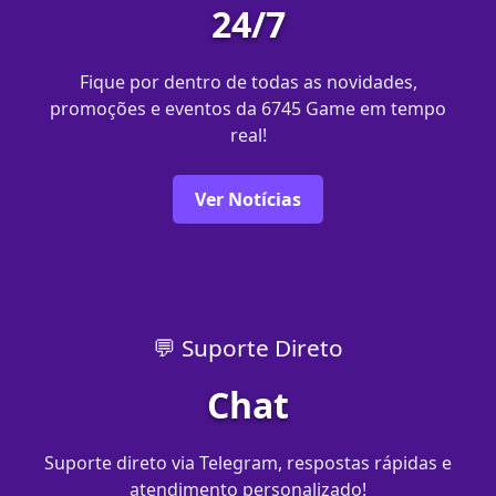
24/7
Fique por dentro de todas as novidades,
promoções e eventos da 6745 Game em tempo
real!
Ver Notícias
💬 Suporte Direto
Chat
Suporte direto via Telegram, respostas rápidas e
atendimento personalizado!