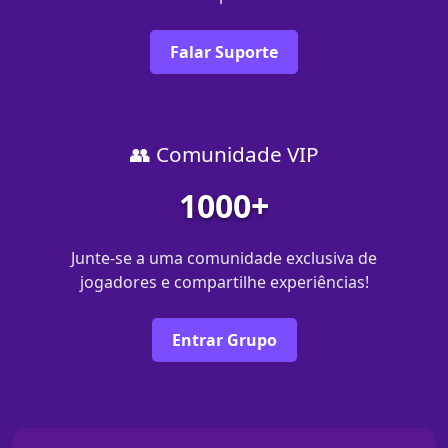
Falar Suporte
👥 Comunidade VIP
1000+
Junte-se a uma comunidade exclusiva de
jogadores e compartilhe experiências!
Entrar Grupo