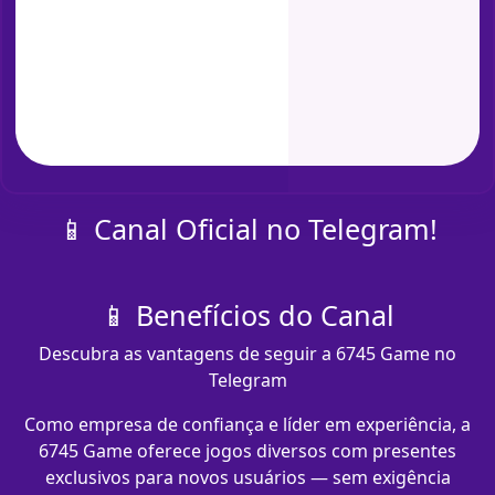
📱 Canal Oficial no Telegram!
📱 Benefícios do Canal
Descubra as vantagens de seguir a 6745 Game no
Telegram
Como empresa de confiança e líder em experiência, a
6745 Game oferece jogos diversos com presentes
exclusivos para novos usuários — sem exigência