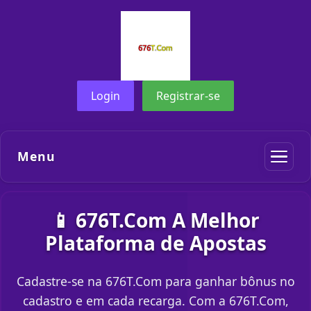
Login
Registrar-se
Menu
📱 676T.Com A Melhor
Plataforma de Apostas
Cadastre-se na 676T.Com para ganhar bônus no
cadastro e em cada recarga. Com a 676T.Com,