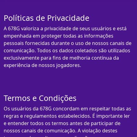
Políticas de Privacidade
A 678G valoriza a privacidade de seus usuários e está
empenhada em proteger todas as informações
pessoais fornecidas durante o uso de nossos canais de
comunicação. Todos os dados coletados são utilizados
exclusivamente para fins de melhoria contínua da
experiência de nossos jogadores.
Termos e Condições
Os usuários da 678G concordam em respeitar todas as
regras e regulamentos estabelecidos. É importante ler
e entender todos os termos antes de participar de
nossos canais de comunicação. A violação destes