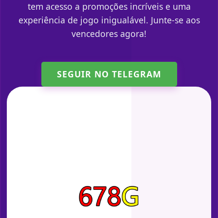
tem acesso a promoções incríveis e uma
experiência de jogo inigualável. Junte-se aos
vencedores agora!
SEGUIR NO TELEGRAM