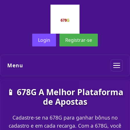
Login
Registrar-se
Menu
📱 678G A Melhor Plataforma
de Apostas
Cadastre-se na 678G para ganhar bônus no
cadastro e em cada recarga. Com a 678G, você