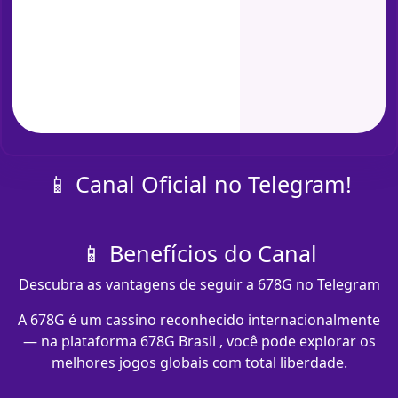
📱 Canal Oficial no Telegram!
📱 Benefícios do Canal
Descubra as vantagens de seguir a 678G no Telegram
A 678G é um cassino reconhecido internacionalmente
— na plataforma 678G Brasil , você pode explorar os
melhores jogos globais com total liberdade.