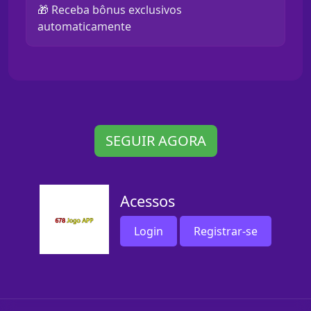
🎁 Receba bônus exclusivos
automaticamente
SEGUIR AGORA
Acessos
Login
Registrar-se