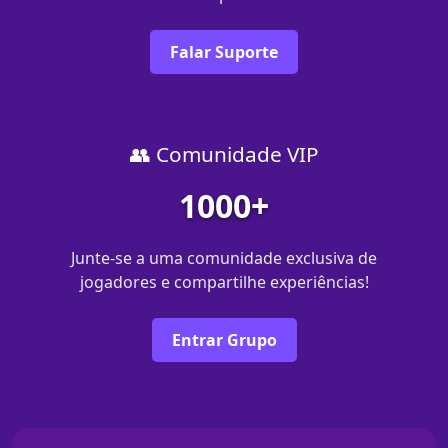
Falar Suporte
👥 Comunidade VIP
1000+
Junte-se a uma comunidade exclusiva de
jogadores e compartilhe experiências!
Entrar Grupo