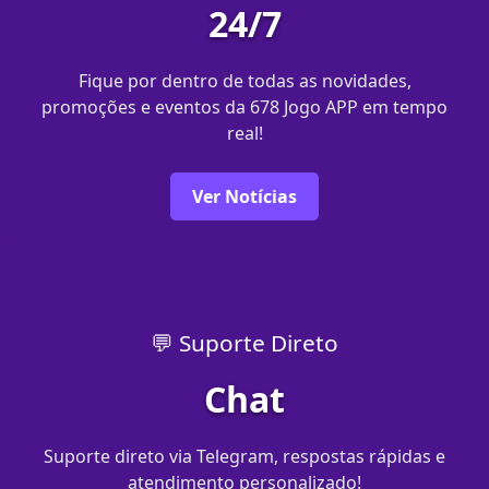
24/7
Fique por dentro de todas as novidades,
promoções e eventos da 678 Jogo APP em tempo
real!
Ver Notícias
💬 Suporte Direto
Chat
Suporte direto via Telegram, respostas rápidas e
atendimento personalizado!