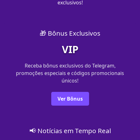
exclusivos!
🎁 Bônus Exclusivos
VIP
Receba bônus exclusivos do Telegram,
promoções especiais e códigos promocionais
únicos!
Ver Bônus
📢 Notícias em Tempo Real