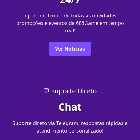
Fique por dentro de todas as novidades,
promoções e eventos da 688Game em tempo
real!
Ver Notícias
💬 Suporte Direto
Chat
Suporte direto via Telegram, respostas rápidas e
atendimento personalizado!