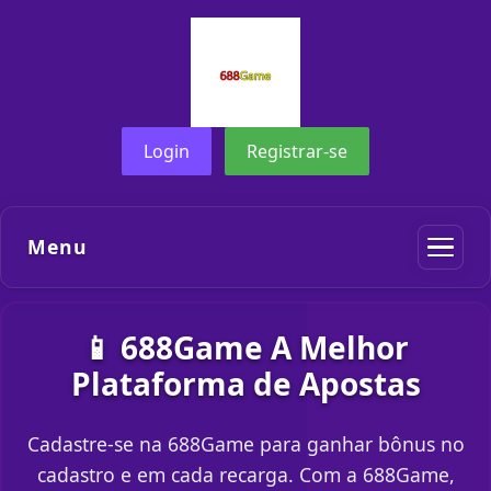
Login
Registrar-se
Menu
📱 688Game A Melhor
Plataforma de Apostas
Cadastre-se na 688Game para ganhar bônus no
cadastro e em cada recarga. Com a 688Game,