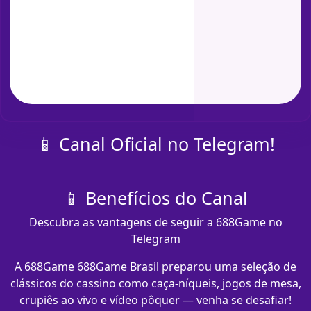
📱 Canal Oficial no Telegram!
📱 Benefícios do Canal
Descubra as vantagens de seguir a 688Game no
Telegram
A 688Game 688Game Brasil preparou uma seleção de
clássicos do cassino como caça-níqueis, jogos de mesa,
crupiês ao vivo e vídeo pôquer — venha se desafiar!