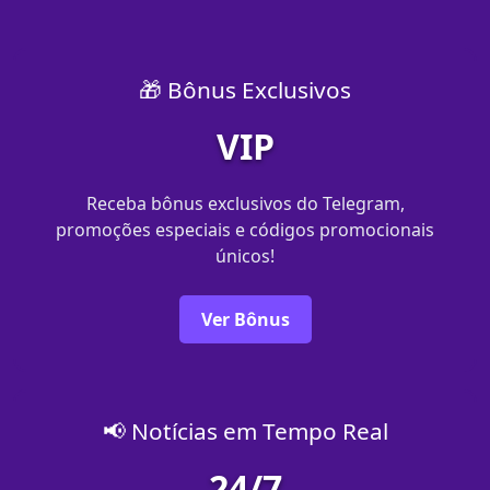
🎁 Bônus Exclusivos
VIP
Receba bônus exclusivos do Telegram,
promoções especiais e códigos promocionais
únicos!
Ver Bônus
📢 Notícias em Tempo Real
24/7