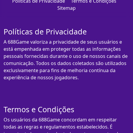
Políticas de Privacidade
Termos e Condições
Sitemap
Políticas de Privacidade
A 688Game valoriza a privacidade de seus usuários e
está empenhada em proteger todas as informações
pessoais fornecidas durante o uso de nossos canais de
comunicação. Todos os dados coletados são utilizados
exclusivamente para fins de melhoria contínua da
experiência de nossos jogadores.
Termos e Condições
Os usuários da 688Game concordam em respeitar
todas as regras e regulamentos estabelecidos. É