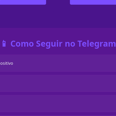
📱 Como Seguir no Telegram
ositivo