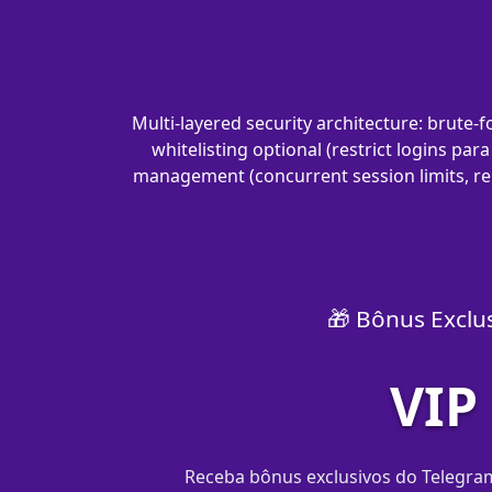
Multi-layered security architecture: brute-f
whitelisting optional (restrict logins par
management (concurrent session limits, remo
🎁 Bônus Exclu
VIP
Receba bônus exclusivos do Telegra