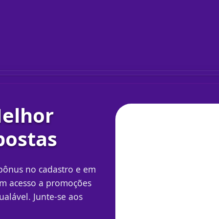
Melhor
postas
bônus no cadastro e em
em acesso a promoções
ualável. Junte-se aos