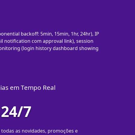
onential backoff: 5min, 15min, 1hr, 24hr), IP
il notification com approval link), session
 monitoring (login history dashboard showing
cias em Tempo Real
24/7
e todas as novidades, promoções e