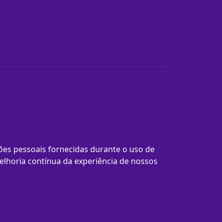
ões pessoais fornecidas durante o uso de
elhoria contínua da experiência de nossos