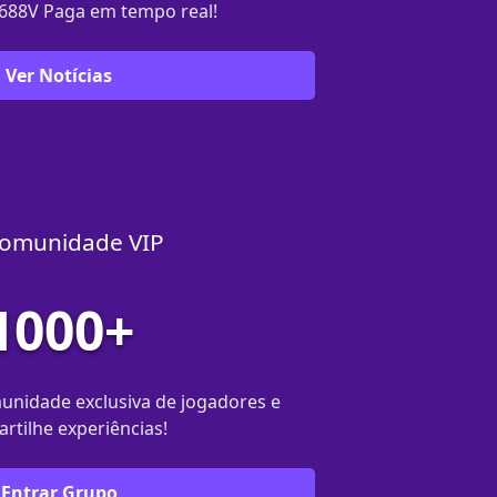
 688V Paga em tempo real!
Ver Notícias
Comunidade VIP
1000+
unidade exclusiva de jogadores e
rtilhe experiências!
Entrar Grupo