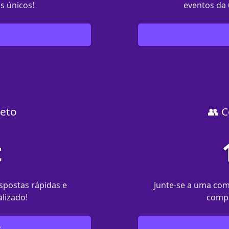
s únicos!
eventos da
reto
👥 
t
espostas rápidas e
Junte-se a uma com
lizado!
compa
e