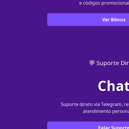
e códigos promocionai
Ver Bônus
💬 Suporte Di
Cha
Suporte direto via Telegram, r
atendimento persona
Falar Suport