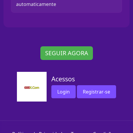
automaticamente
SEGUIR AGORA
Acessos
Login
Registrar-se