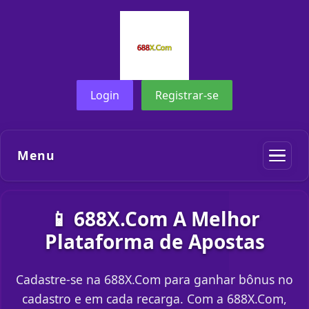
Login
Registrar-se
Menu
📱 688X.Com A Melhor
Plataforma de Apostas
Cadastre-se na 688X.Com para ganhar bônus no
cadastro e em cada recarga. Com a 688X.Com,