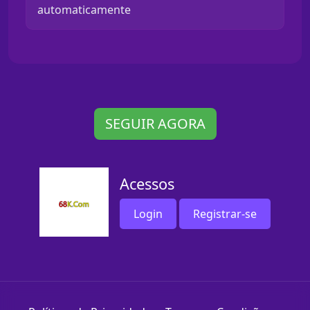
automaticamente
SEGUIR AGORA
Acessos
Login
Registrar-se