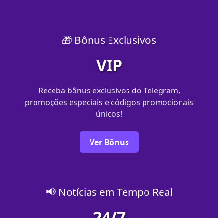
🎁 Bônus Exclusivos
VIP
Receba bônus exclusivos do Telegram,
promoções especiais e códigos promocionais
únicos!
Ver Bônus
📢 Notícias em Tempo Real
24/7