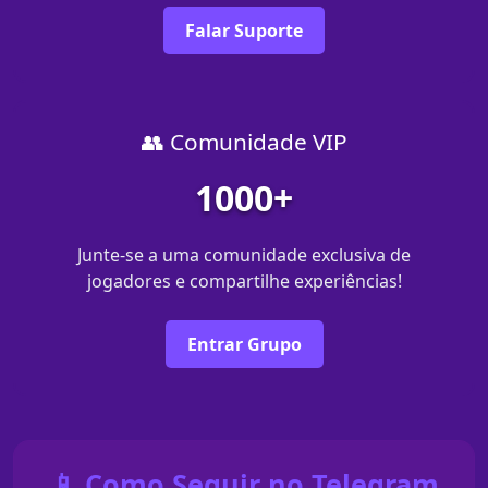
Falar Suporte
👥 Comunidade VIP
1000+
Junte-se a uma comunidade exclusiva de
jogadores e compartilhe experiências!
Entrar Grupo
📱 Como Seguir no Telegram