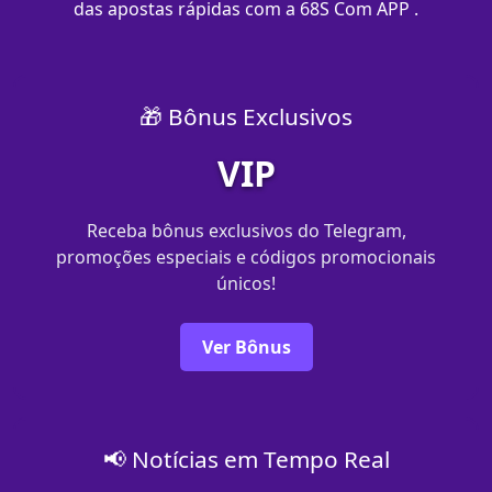
das apostas rápidas com a 68S Com APP .
🎁 Bônus Exclusivos
VIP
Receba bônus exclusivos do Telegram,
promoções especiais e códigos promocionais
únicos!
Ver Bônus
📢 Notícias em Tempo Real