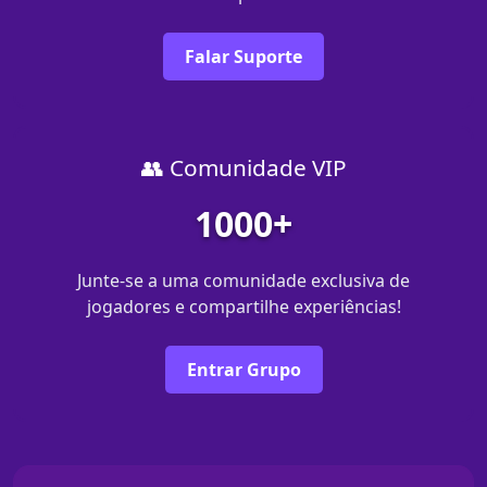
Falar Suporte
👥 Comunidade VIP
1000+
Junte-se a uma comunidade exclusiva de
jogadores e compartilhe experiências!
Entrar Grupo