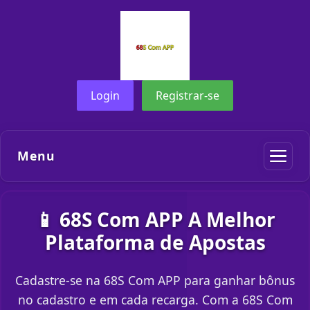
Login
Registrar-se
Menu
📱 68S Com APP A Melhor
Plataforma de Apostas
Cadastre-se na 68S Com APP para ganhar bônus
no cadastro e em cada recarga. Com a 68S Com