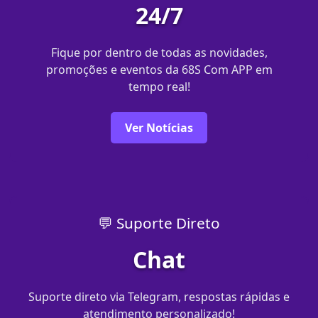
24/7
Fique por dentro de todas as novidades,
promoções e eventos da 68S Com APP em
tempo real!
Ver Notícias
💬 Suporte Direto
Chat
Suporte direto via Telegram, respostas rápidas e
atendimento personalizado!