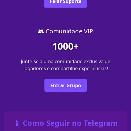
Falar Suporte
👥 Comunidade VIP
1000+
Junte-se a uma comunidade exclusiva de
jogadores e compartilhe experiências!
Entrar Grupo
📱 Como Seguir no Telegram