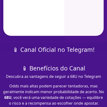
📱 Canal Oficial no Telegram!
📱 Benefícios do Canal
Descubra as vantagens de seguir a 68U no Telegram
Odds mais altas podem parecer tentadoras, mas
geralmente indicam menor probabilidade de acerto. No
68U
, você verá uma variedade de cotações — equilibre
o risco e a recompensa ao escolher onde apostar.