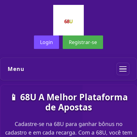
Login
Registrar-se
Menu
📱 68U A Melhor Plataforma
de Apostas
Cadastre-se na 68U para ganhar bônus no
cadastro e em cada recarga. Com a 68U, você tem