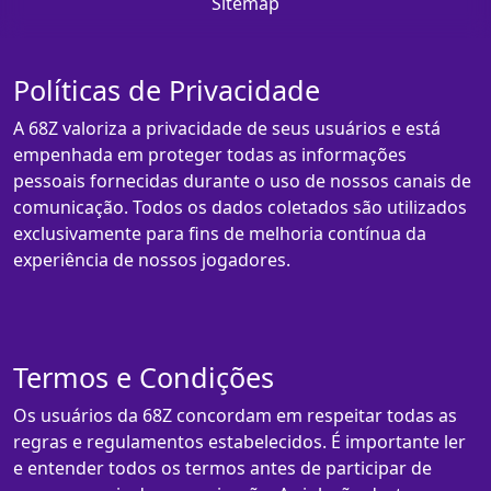
Sitemap
Políticas de Privacidade
A 68Z valoriza a privacidade de seus usuários e está
empenhada em proteger todas as informações
pessoais fornecidas durante o uso de nossos canais de
comunicação. Todos os dados coletados são utilizados
exclusivamente para fins de melhoria contínua da
experiência de nossos jogadores.
Termos e Condições
Os usuários da 68Z concordam em respeitar todas as
regras e regulamentos estabelecidos. É importante ler
e entender todos os termos antes de participar de