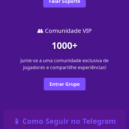
Falar Suporte
👥 Comunidade VIP
1000+
Junte-se a uma comunidade exclusiva de
jogadores e compartilhe experiências!
Entrar Grupo
📱 Como Seguir no Telegram