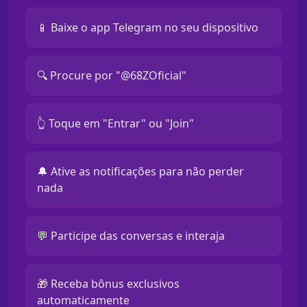
📱 Baixe o app Telegram no seu dispositivo
🔍 Procure por "@68ZOficial"
👆 Toque em "Entrar" ou "Join"
🔔 Ative as notificações para não perder
nada
💬 Participe das conversas e interaja
🎁 Receba bônus exclusivos
automaticamente