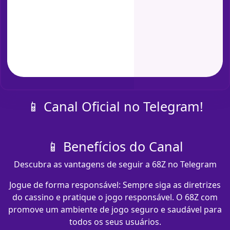
📱 Canal Oficial no Telegram!
📱 Benefícios do Canal
Descubra as vantagens de seguir a 68Z no Telegram
Jogue de forma responsável: Sempre siga as diretrizes
do cassino e pratique o jogo responsável. O 68Z com​
promove um ambiente de jogo seguro e saudável para
todos os seus usuários.