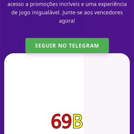
acesso a promoções incríveis e uma experiência
de jogo inigualável. Junte-se aos vencedores
agora!
SEGUIR NO TELEGRAM