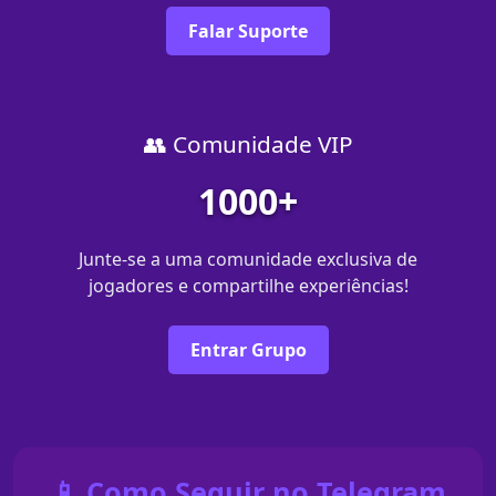
Falar Suporte
👥 Comunidade VIP
1000+
Junte-se a uma comunidade exclusiva de
jogadores e compartilhe experiências!
Entrar Grupo
📱 Como Seguir no Telegram