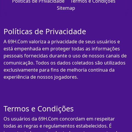
Políticas de Privacidade
Termos e Condições
Sitemap
Políticas de Privacidade
A 69H.Com valoriza a privacidade de seus usuários e
está empenhada em proteger todas as informações
pessoais fornecidas durante o uso de nossos canais de
comunicação. Todos os dados coletados são utilizados
exclusivamente para fins de melhoria contínua da
experiência de nossos jogadores.
Termos e Condições
Os usuários da 69H.Com concordam em respeitar
todas as regras e regulamentos estabelecidos. É