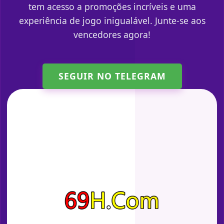
tem acesso a promoções incríveis e uma
experiência de jogo inigualável. Junte-se aos
vencedores agora!
SEGUIR NO TELEGRAM