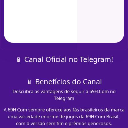
📱 Canal Oficial no Telegram!
📱 Benefícios do Canal
Descubra as vantagens de seguir a 69H.Com no
Telegram
A 69H.Com sempre oferece aos fãs brasileiros da marca
uma variedade enorme de jogos da 69H.Com Brasil ,
com diversão sem fim e prêmios generosos.