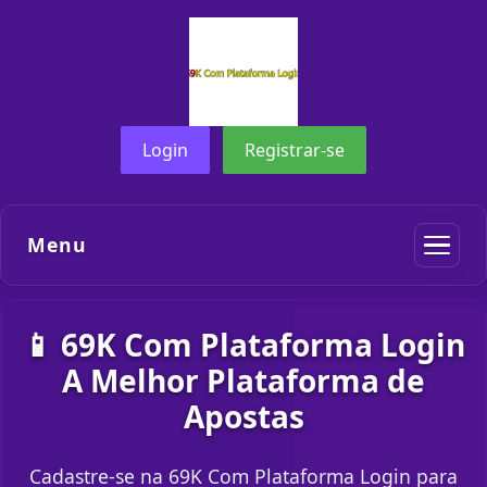
Login
Registrar-se
Menu
📱 69K Com Plataforma Login
A Melhor Plataforma de
Apostas
Cadastre-se na 69K Com Plataforma Login para