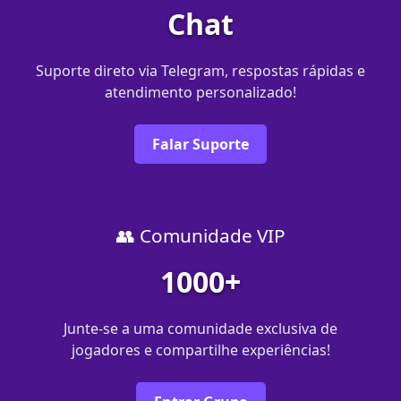
Chat
Suporte direto via Telegram, respostas rápidas e
atendimento personalizado!
Falar Suporte
👥 Comunidade VIP
1000+
Junte-se a uma comunidade exclusiva de
jogadores e compartilhe experiências!