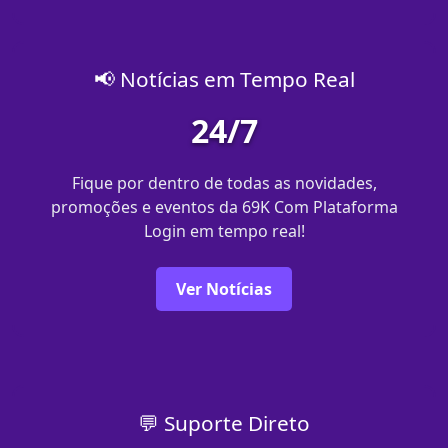
📢 Notícias em Tempo Real
24/7
Fique por dentro de todas as novidades,
promoções e eventos da 69K Com Plataforma
Login em tempo real!
Ver Notícias
💬 Suporte Direto