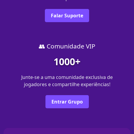
Falar Suporte
👥 Comunidade VIP
1000+
Junte-se a uma comunidade exclusiva de
jogadores e compartilhe experiências!
Entrar Grupo