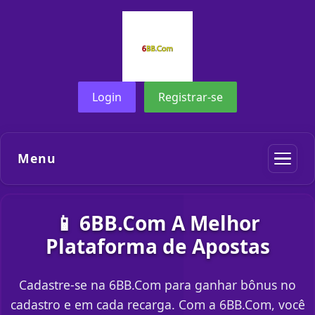
Login
Registrar-se
Menu
📱 6BB.Com A Melhor
Plataforma de Apostas
Cadastre-se na 6BB.Com para ganhar bônus no
cadastro e em cada recarga. Com a 6BB.Com, você