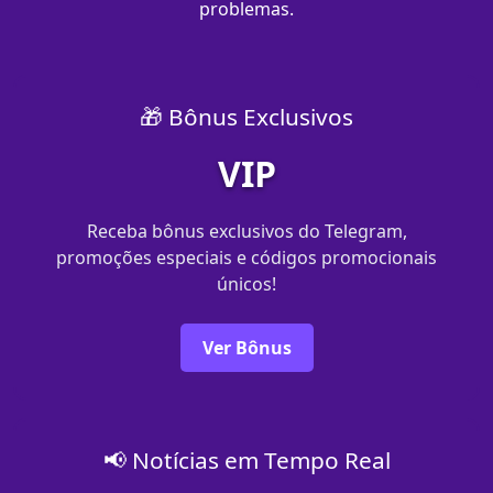
problemas.
🎁 Bônus Exclusivos
VIP
Receba bônus exclusivos do Telegram,
promoções especiais e códigos promocionais
únicos!
Ver Bônus
📢 Notícias em Tempo Real