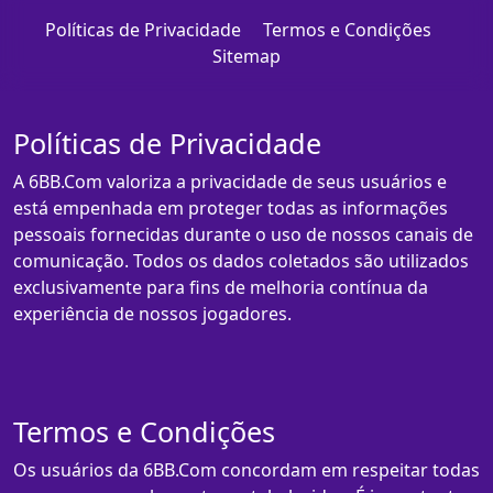
Políticas de Privacidade
Termos e Condições
Sitemap
Políticas de Privacidade
A 6BB.Com valoriza a privacidade de seus usuários e
está empenhada em proteger todas as informações
pessoais fornecidas durante o uso de nossos canais de
comunicação. Todos os dados coletados são utilizados
exclusivamente para fins de melhoria contínua da
experiência de nossos jogadores.
Termos e Condições
Os usuários da 6BB.Com concordam em respeitar todas