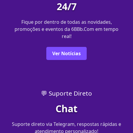
24/7
Fique por dentro de todas as novidades,
promoções e eventos da 6BBb.Com em tempo
real!
Ver Notícias
💬 Suporte Direto
Chat
Suporte direto via Telegram, respostas rápidas e
atendimento personalizado!