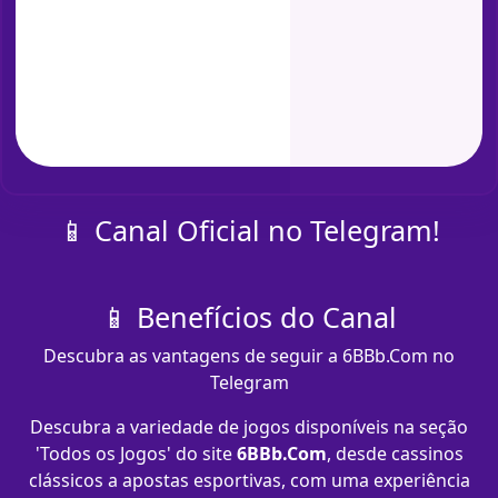
📱 Canal Oficial no Telegram!
📱 Benefícios do Canal
Descubra as vantagens de seguir a 6BBb.Com no
Telegram
Descubra a variedade de jogos disponíveis na seção
'Todos os Jogos' do site
6BBb.Com
, desde cassinos
clássicos a apostas esportivas, com uma experiência