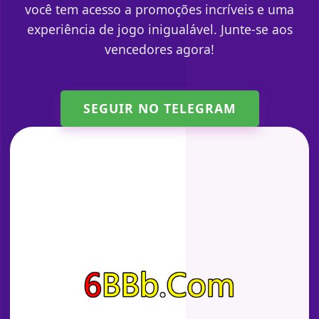
você tem acesso a promoções incríveis e uma
experiência de jogo inigualável. Junte-se aos
vencedores agora!
SEGUIR NO TELEGRAM