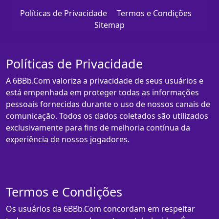
Políticas de Privacidade
Termos e Condições
Sitemap
Políticas de Privacidade
A 6BBb.Com valoriza a privacidade de seus usuários e
está empenhada em proteger todas as informações
pessoais fornecidas durante o uso de nossos canais de
comunicação. Todos os dados coletados são utilizados
exclusivamente para fins de melhoria contínua da
experiência de nossos jogadores.
Termos e Condições
Os usuários da 6BBb.Com concordam em respeitar