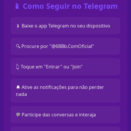
📱 Como Seguir no Telegram
📱 Baixe o app Telegram no seu dispositivo
🔍 Procure por "@6BBb.ComOficial"
👆 Toque em "Entrar" ou "Join"
🔔 Ative as notificações para não perder
nada
💬 Participe das conversas e interaja