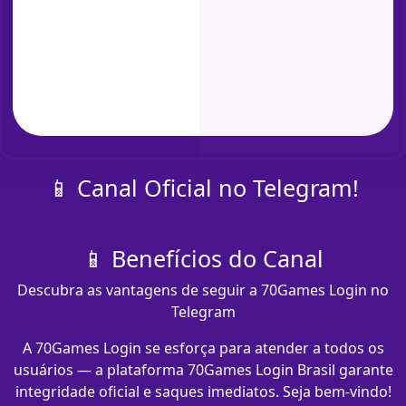
📱 Canal Oficial no Telegram!
📱 Benefícios do Canal
Descubra as vantagens de seguir a 70Games Login no
Telegram
A 70Games Login se esforça para atender a todos os
usuários — a plataforma 70Games Login Brasil garante
integridade oficial e saques imediatos. Seja bem-vindo!