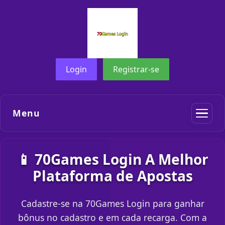
Login
Registrar-se
Menu
📱 70Games Login A Melhor
Plataforma de Apostas
Cadastre-se na 70Games Login para ganhar
bônus no cadastro e em cada recarga. Com a