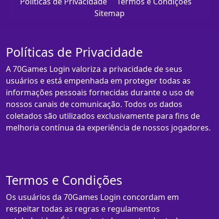
Políticas de Privacidade
Termos e Condições
Sitemap
Políticas de Privacidade
A 70Games Login valoriza a privacidade de seus
usuários e está empenhada em proteger todas as
informações pessoais fornecidas durante o uso de
nossos canais de comunicação. Todos os dados
coletados são utilizados exclusivamente para fins de
melhoria contínua da experiência de nossos jogadores.
Termos e Condições
Os usuários da 70Games Login concordam em
respeitar todas as regras e regulamentos