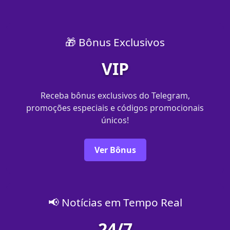
🎁 Bônus Exclusivos
VIP
Receba bônus exclusivos do Telegram,
promoções especiais e códigos promocionais
únicos!
Ver Bônus
📢 Notícias em Tempo Real
24/7