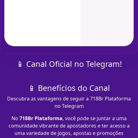
📱 Canal Oficial no Telegram!
📱 Benefícios do Canal
Descubra as vantagens de seguir a 718Br Plataforma
no Telegram
No
718Br Plataforma
, você pode se juntar a uma
comunidade vibrante de apostadores e ter acesso a
uma variedade de jogos, apostas e promoções