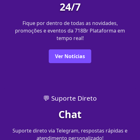
24/7
Fique por dentro de todas as novidades,
promoções e eventos da 718Br Plataforma em
tempo real!
Ver Notícias
💬 Suporte Direto
Chat
Suporte direto via Telegram, respostas rápidas e
atendimento personalizado!