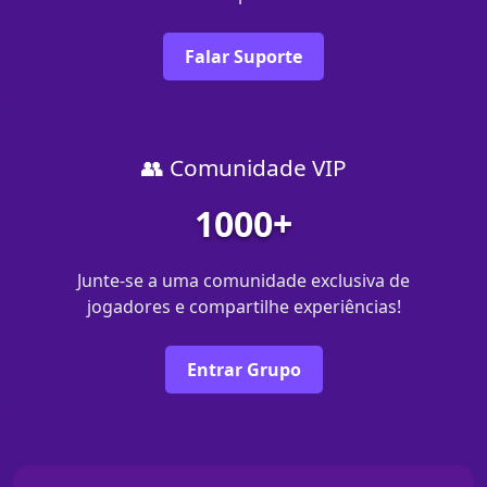
Falar Suporte
👥 Comunidade VIP
1000+
Junte-se a uma comunidade exclusiva de
jogadores e compartilhe experiências!
Entrar Grupo