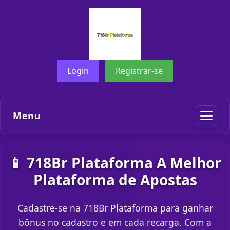
Login
Registrar-se
Menu
📱 718Br Plataforma A Melhor
Plataforma de Apostas
Cadastre-se na 718Br Plataforma para ganhar
bônus no cadastro e em cada recarga. Com a