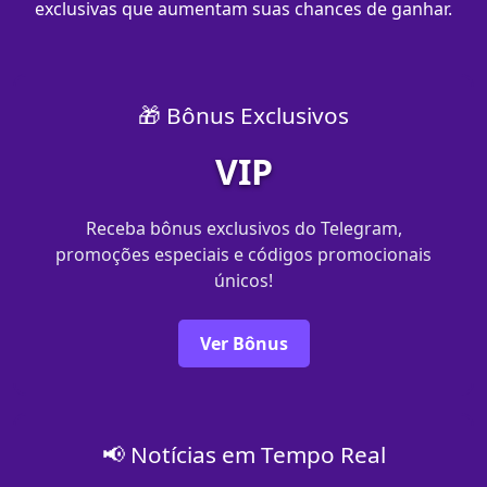
exclusivas que aumentam suas chances de ganhar.
🎁 Bônus Exclusivos
VIP
Receba bônus exclusivos do Telegram,
promoções especiais e códigos promocionais
únicos!
Ver Bônus
📢 Notícias em Tempo Real