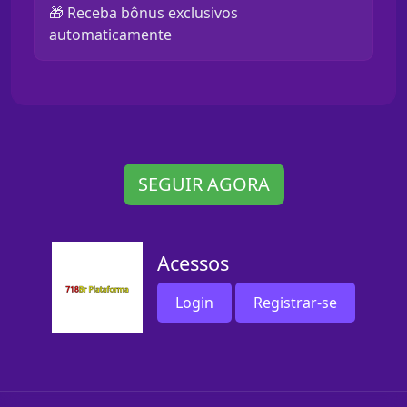
🎁 Receba bônus exclusivos
automaticamente
SEGUIR AGORA
Acessos
Login
Registrar-se