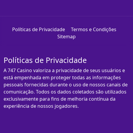
Políticas de Privacidade
Termos e Condições
Sitemap
Políticas de Privacidade
A 747 Casino valoriza a privacidade de seus usuários e
está empenhada em proteger todas as informações
pessoais fornecidas durante o uso de nossos canais de
comunicação. Todos os dados coletados são utilizados
exclusivamente para fins de melhoria contínua da
experiência de nossos jogadores.