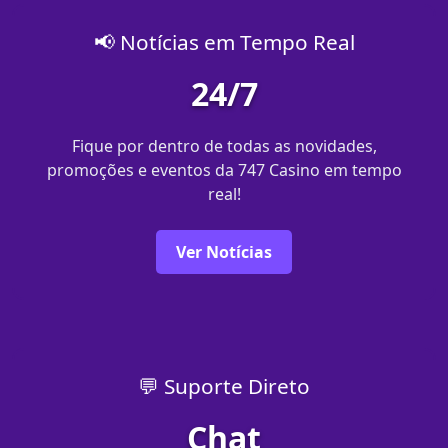
📢 Notícias em Tempo Real
24/7
Fique por dentro de todas as novidades,
promoções e eventos da 747 Casino em tempo
real!
Ver Notícias
💬 Suporte Direto
Chat