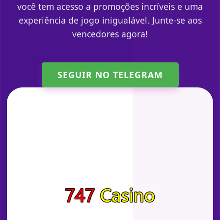
você tem acesso a promoções incríveis e uma
experiência de jogo inigualável. Junte-se aos
vencedores agora!
SEGUIR NO TELEGRAM