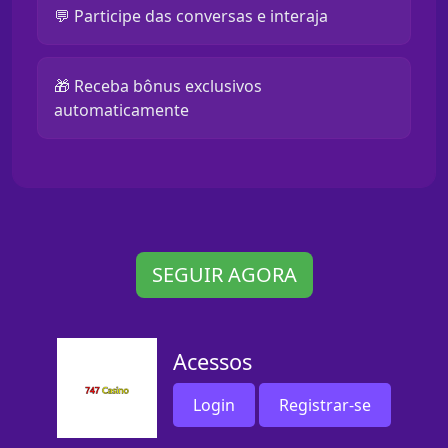
💬 Participe das conversas e interaja
🎁 Receba bônus exclusivos
automaticamente
SEGUIR AGORA
Acessos
Login
Registrar-se