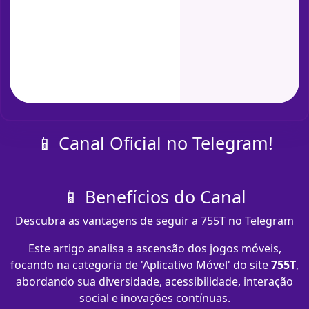
📱 Canal Oficial no Telegram!
📱 Benefícios do Canal
Descubra as vantagens de seguir a 755T no Telegram
Este artigo analisa a ascensão dos jogos móveis,
focando na categoria de 'Aplicativo Móvel' do site
755T
,
abordando sua diversidade, acessibilidade, interação
social e inovações contínuas.