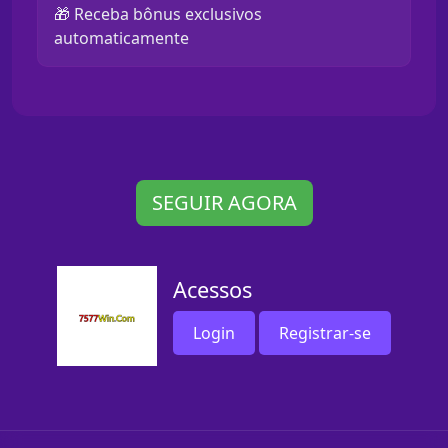
🎁 Receba bônus exclusivos
automaticamente
SEGUIR AGORA
Acessos
Login
Registrar-se