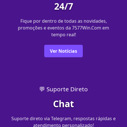
24/7
Fique por dentro de todas as novidades,
promoções e eventos da 7577Win.Com em
tempo real!
Ver Notícias
💬 Suporte Direto
Chat
Suporte direto via Telegram, respostas rápidas e
atendimento personalizado!