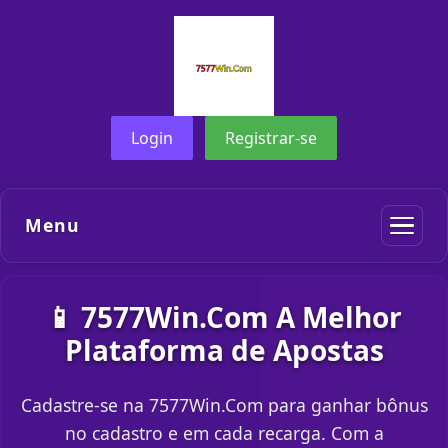
Login
Registrar-se
Menu
📱 7577Win.Com A Melhor
Plataforma de Apostas
Cadastre-se na 7577Win.Com para ganhar bônus
no cadastro e em cada recarga. Com a