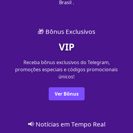
Brasil .
🎁 Bônus Exclusivos
VIP
Receba bônus exclusivos do Telegram,
promoções especiais e códigos promocionais
únicos!
Ver Bônus
📢 Notícias em Tempo Real