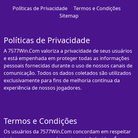
Políticas de Privacidade
Termos e Condições
Sitemap
Políticas de Privacidade
A 7577Win.Com valoriza a privacidade de seus usuários
e está empenhada em proteger todas as informações
pessoais fornecidas durante o uso de nossos canais de
comunicação. Todos os dados coletados são utilizados
exclusivamente para fins de melhoria contínua da
experiência de nossos jogadores.
Termos e Condições
Os usuários da 7577Win.Com concordam em respeitar