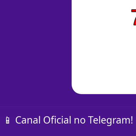
📱 Canal Oficial no Telegram!