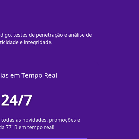
igo, testes de penetração e análise de
icidade e integridade.
cias em Tempo Real
24/7
e todas as novidades, promoções e
da 771B em tempo real!