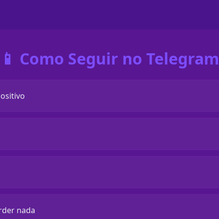
📱 Como Seguir no Telegram
ositivo
erder nada