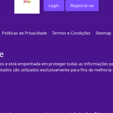
Login
Registrar-se
Políticas de Privacidade
Termos e Condições
Sitemap
de
rios e está empenhada em proteger todas as informações p
tados são utilizados exclusivamente para fins de melhoria