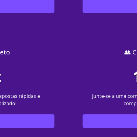
reto
👥 
t
espostas rápidas e
Junte-se a uma com
lizado!
compa
e