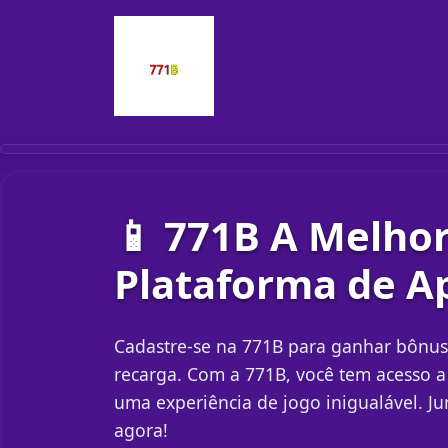
📱 771B A Melho
Plataforma de A
Cadastre-se na 771B para ganhar bônus
recarga. Com a 771B, você tem acesso a
uma experiência de jogo inigualável. J
agora!