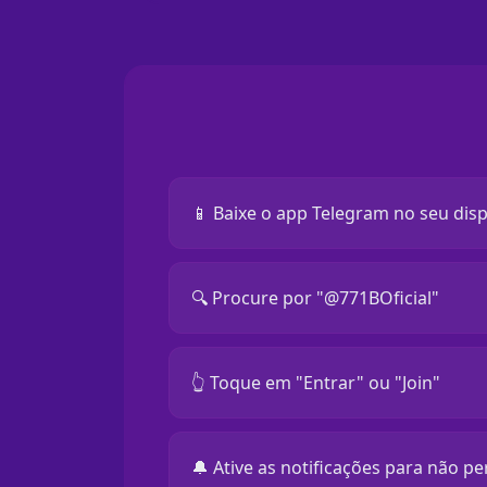
📱 Baixe o app Telegram no seu disp
🔍 Procure por "@771BOficial"
👆 Toque em "Entrar" ou "Join"
🔔 Ative as notificações para não p