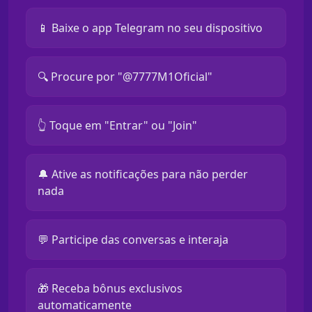
📱 Baixe o app Telegram no seu dispositivo
🔍 Procure por "@7777M1Oficial"
👆 Toque em "Entrar" ou "Join"
🔔 Ative as notificações para não perder
nada
💬 Participe das conversas e interaja
🎁 Receba bônus exclusivos
automaticamente