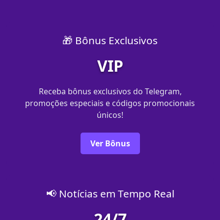
🎁 Bônus Exclusivos
VIP
Receba bônus exclusivos do Telegram,
promoções especiais e códigos promocionais
únicos!
Ver Bônus
📢 Notícias em Tempo Real
24/7