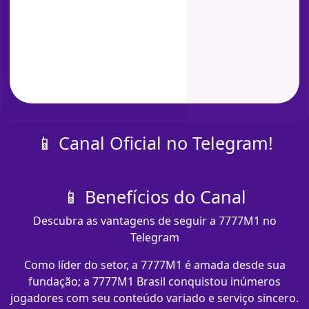
📱 Canal Oficial no Telegram!
📱 Benefícios do Canal
Descubra as vantagens de seguir a 7777M1 no
Telegram
Como líder do setor, a 7777M1 é amada desde sua
fundação; a 7777M1 Brasil conquistou inúmeros
jogadores com seu conteúdo variado e serviço sincero.