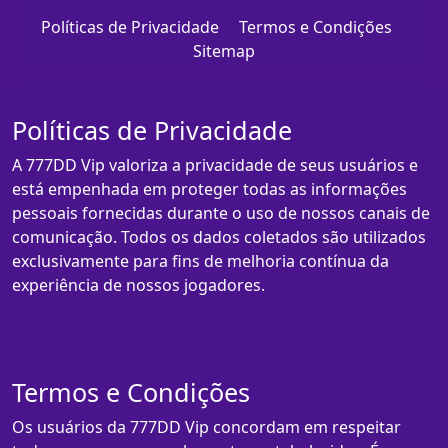
Políticas de Privacidade
Termos e Condições
Sitemap
Políticas de Privacidade
A 777DD Vip valoriza a privacidade de seus usuários e
está empenhada em proteger todas as informações
pessoais fornecidas durante o uso de nossos canais de
comunicação. Todos os dados coletados são utilizados
exclusivamente para fins de melhoria contínua da
experiência de nossos jogadores.
Termos e Condições
Os usuários da 777DD Vip concordam em respeitar