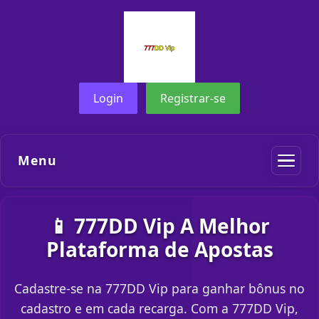
Login
Registrar-se
Menu
📱 777DD Vip A Melhor
Plataforma de Apostas
Cadastre-se na 777DD Vip para ganhar bônus no
cadastro e em cada recarga. Com a 777DD Vip,