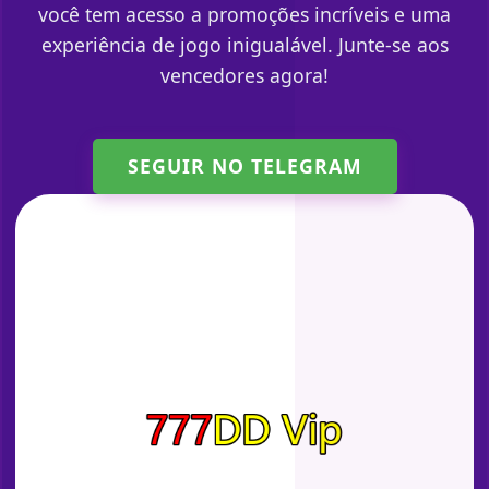
você tem acesso a promoções incríveis e uma
experiência de jogo inigualável. Junte-se aos
vencedores agora!
SEGUIR NO TELEGRAM