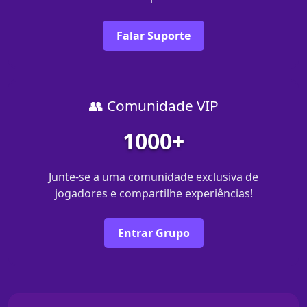
Falar Suporte
👥 Comunidade VIP
1000+
Junte-se a uma comunidade exclusiva de
jogadores e compartilhe experiências!
Entrar Grupo