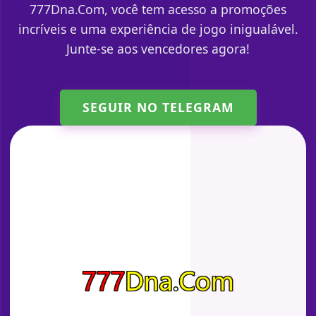
777Dna.Com, você tem acesso a promoções
incríveis e uma experiência de jogo inigualável.
Junte-se aos vencedores agora!
SEGUIR NO TELEGRAM