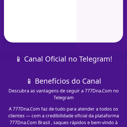
📱 Canal Oficial no Telegram!
📱 Benefícios do Canal
Descubra as vantagens de seguir a 777Dna.Com no
Telegram
A 777Dna.Com faz de tudo para atender a todos os
clientes — com a credibilidade oficial da plataforma
777Dna.Com Brasil , saques rápidos e bem-vindo à