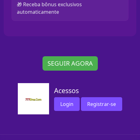
🎁 Receba bônus exclusivos
automaticamente
SEGUIR AGORA
Acessos
Login
Registrar-se