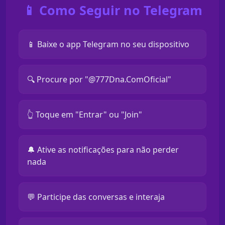
📱 Como Seguir no Telegram
📱 Baixe o app Telegram no seu dispositivo
🔍 Procure por "@777Dna.ComOficial"
👆 Toque em "Entrar" ou "Join"
🔔 Ative as notificações para não perder
nada
💬 Participe das conversas e interaja