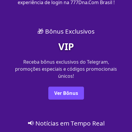
experiência de login na 777Dna.Com Brasil !
🎁 Bônus Exclusivos
VIP
Receba bônus exclusivos do Telegram,
promoções especiais e códigos promocionais
únicos!
Ver Bônus
📢 Notícias em Tempo Real