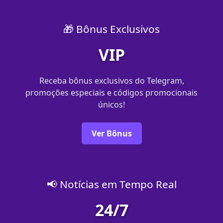
🎁 Bônus Exclusivos
VIP
Receba bônus exclusivos do Telegram,
promoções especiais e códigos promocionais
únicos!
Ver Bônus
📢 Notícias em Tempo Real
24/7