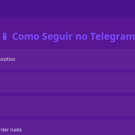
📱 Como Seguir no Telegram
ositivo
erder nada