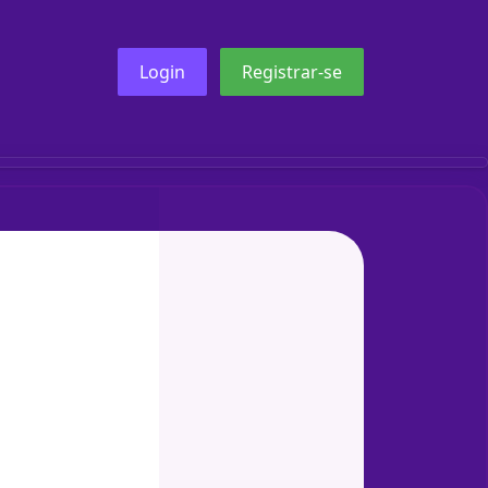
Login
Registrar-se