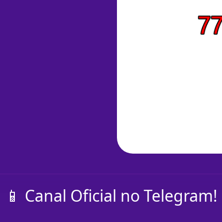
📱 Canal Oficial no Telegram!