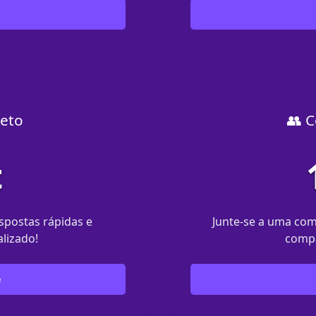
reto
👥 
t
espostas rápidas e
Junte-se a uma com
lizado!
compa
e