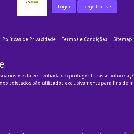
Login
Registrar-se
Políticas de Privacidade
Termos e Condições
Sitemap
de
 usuários e está empenhada em proteger todas as informaçõ
os coletados são utilizados exclusivamente para fins de m