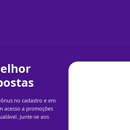
Melhor
postas
bônus no cadastro e em
em acesso a promoções
ualável. Junte-se aos