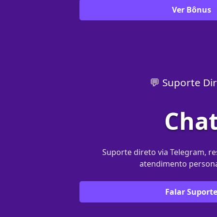
Ver Bônus
💬 Suporte Di
Cha
Suporte direto via Telegram, r
atendimento persona
Falar Suport