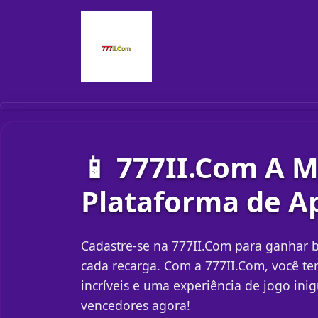
📱 777II.Com A 
Plataforma de A
Cadastre-se na 777II.Com para ganhar 
cada recarga. Com a 777II.Com, você t
incríveis e uma experiência de jogo inig
vencedores agora!