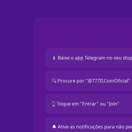
📱 Baixe o app Telegram no seu disp
🔍 Procure por "@777II.ComOficial"
👆 Toque em "Entrar" ou "Join"
🔔 Ative as notificações para não p