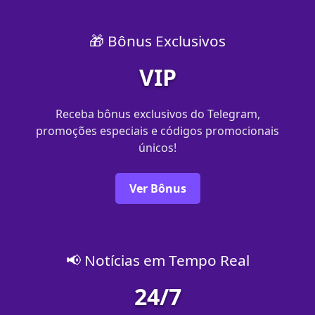
🎁 Bônus Exclusivos
VIP
Receba bônus exclusivos do Telegram,
promoções especiais e códigos promocionais
únicos!
Ver Bônus
📢 Notícias em Tempo Real
24/7