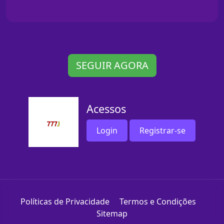
SEGUIR AGORA
Acessos
Login
Registrar-se
Políticas de Privacidade
Termos e Condições
Sitemap