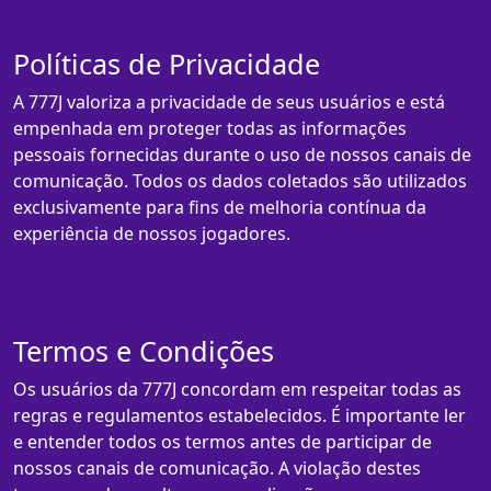
Políticas de Privacidade
A 777J valoriza a privacidade de seus usuários e está
empenhada em proteger todas as informações
pessoais fornecidas durante o uso de nossos canais de
comunicação. Todos os dados coletados são utilizados
exclusivamente para fins de melhoria contínua da
experiência de nossos jogadores.
Termos e Condições
Os usuários da 777J concordam em respeitar todas as
regras e regulamentos estabelecidos. É importante ler
e entender todos os termos antes de participar de
nossos canais de comunicação. A violação destes