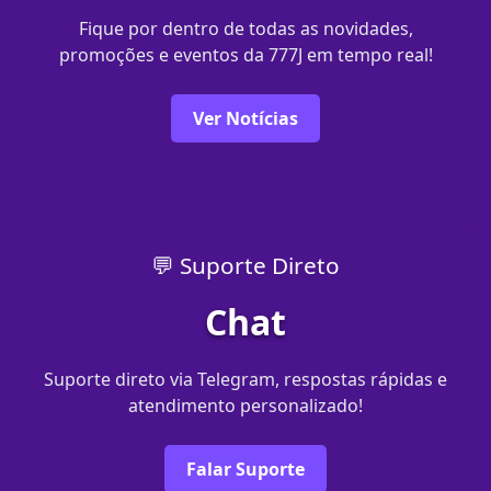
Fique por dentro de todas as novidades,
promoções e eventos da 777J em tempo real!
Ver Notícias
💬 Suporte Direto
Chat
Suporte direto via Telegram, respostas rápidas e
atendimento personalizado!
Falar Suporte