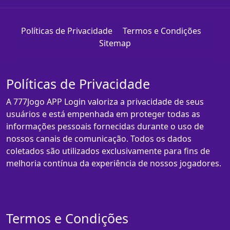
Políticas de Privacidade
Termos e Condições
Sitemap
Políticas de Privacidade
A 777Jogo APP Login valoriza a privacidade de seus
usuários e está empenhada em proteger todas as
informações pessoais fornecidas durante o uso de
nossos canais de comunicação. Todos os dados
coletados são utilizados exclusivamente para fins de
melhoria contínua da experiência de nossos jogadores.
Termos e Condições