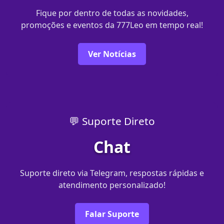
Fique por dentro de todas as novidades,
promoções e eventos da 777Leo em tempo real!
Ver Notícias
💬 Suporte Direto
Chat
Suporte direto via Telegram, respostas rápidas e
atendimento personalizado!
Falar Suporte