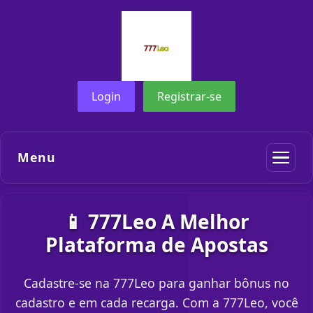
Login
Registrar-se
Menu
📱 777Leo A Melhor
Plataforma de Apostas
Cadastre-se na 777Leo para ganhar bônus no
cadastro e em cada recarga. Com a 777Leo, você