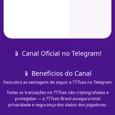
📱 Canal Oficial no Telegram!
📱 Benefícios do Canal
Descubra as vantagens de seguir a 777Leo no Telegram
Todas as transações no 777Leo são criptografadas e
protegidas — a 777Leo Brasil assegura total
privacidade e segurança dos dados dos jogadores.