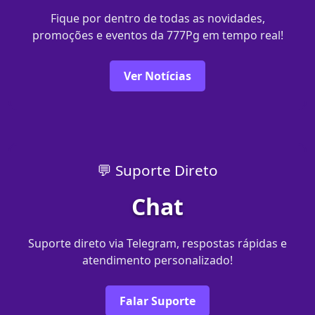
Fique por dentro de todas as novidades,
promoções e eventos da 777Pg em tempo real!
Ver Notícias
💬 Suporte Direto
Chat
Suporte direto via Telegram, respostas rápidas e
atendimento personalizado!
Falar Suporte