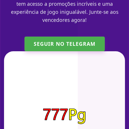
tem acesso a promoções incríveis e uma
experiência de jogo inigualável. Junte-se aos
vencedores agora!
SEGUIR NO TELEGRAM