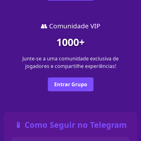
👥 Comunidade VIP
1000+
Junte-se a uma comunidade exclusiva de
jogadores e compartilhe experiências!
Entrar Grupo
📱 Como Seguir no Telegram