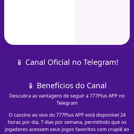
📱 Canal Oficial no Telegram!
📱 Benefícios do Canal
Descubra as vantagens de seguir a 777Plus APP no
Telegram
O cassino ao vivo do 777Plus APP está disponível 24
horas por dia, 7 dias por semana, permitindo que os
jogadores acessem seus jogos favoritos com crupiê ao