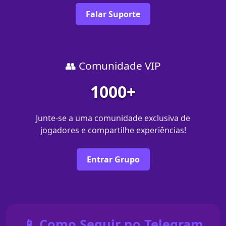
Falar Suporte
👥 Comunidade VIP
1000+
Junte-se a uma comunidade exclusiva de
jogadores e compartilhe experiências!
Entrar Grupo
📱 Como Seguir no Telegram