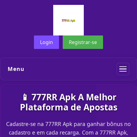
Login
Registrar-se
Menu
📱 777RR Apk A Melhor
Plataforma de Apostas
Cadastre-se na 777RR Apk para ganhar bônus no
cadastro e em cada recarga. Com a 777RR Apk,