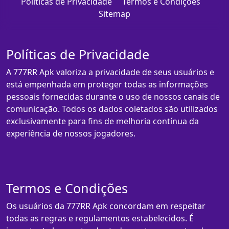
Políticas de Privacidade
Termos e Condições
Sitemap
Políticas de Privacidade
A 777RR Apk valoriza a privacidade de seus usuários e
está empenhada em proteger todas as informações
pessoais fornecidas durante o uso de nossos canais de
comunicação. Todos os dados coletados são utilizados
exclusivamente para fins de melhoria contínua da
experiência de nossos jogadores.
Termos e Condições
Os usuários da 777RR Apk concordam em respeitar
todas as regras e regulamentos estabelecidos. É