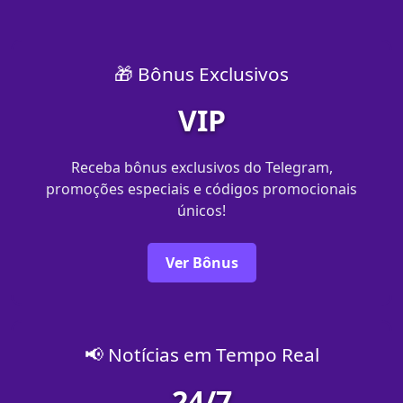
🎁 Bônus Exclusivos
VIP
Receba bônus exclusivos do Telegram,
promoções especiais e códigos promocionais
únicos!
Ver Bônus
📢 Notícias em Tempo Real
24/7