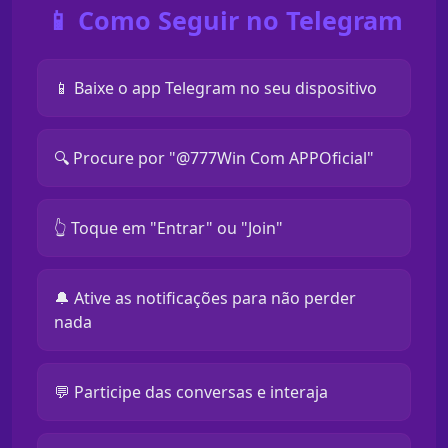
📱 Como Seguir no Telegram
📱 Baixe o app Telegram no seu dispositivo
🔍 Procure por "@777Win Com APPOficial"
👆 Toque em "Entrar" ou "Join"
🔔 Ative as notificações para não perder
nada
💬 Participe das conversas e interaja