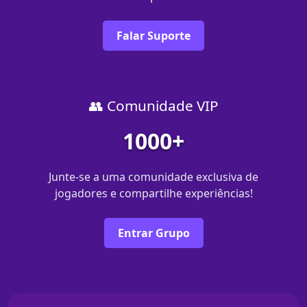
Falar Suporte
👥 Comunidade VIP
1000+
Junte-se a uma comunidade exclusiva de
jogadores e compartilhe experiências!
Entrar Grupo