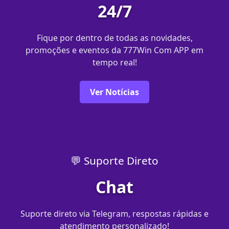
24/7
Fique por dentro de todas as novidades,
promoções e eventos da 777Win Com APP em
tempo real!
Ver Notícias
💬 Suporte Direto
Chat
Suporte direto via Telegram, respostas rápidas e
atendimento personalizado!