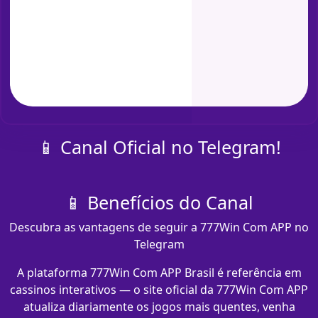
📱 Canal Oficial no Telegram!
📱 Benefícios do Canal
Descubra as vantagens de seguir a 777Win Com APP no
Telegram
A plataforma 777Win Com APP Brasil é referência em
cassinos interativos — o site oficial da 777Win Com APP
atualiza diariamente os jogos mais quentes, venha