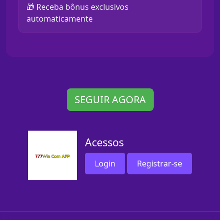
🎁 Receba bônus exclusivos
automaticamente
SEGUIR AGORA
Acessos
Login
Registrar-se