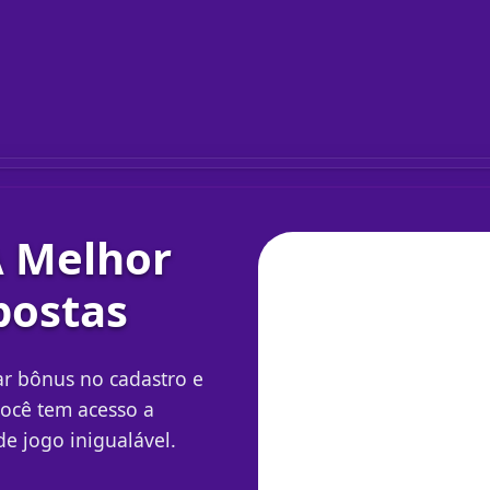
A Melhor
postas
ar bônus no cadastro e
você tem acesso a
e jogo inigualável.