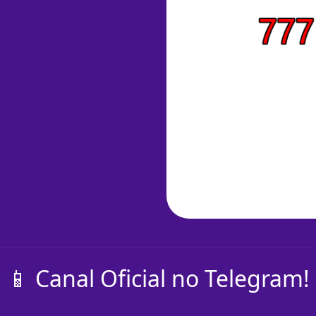
📱 Canal Oficial no Telegram!