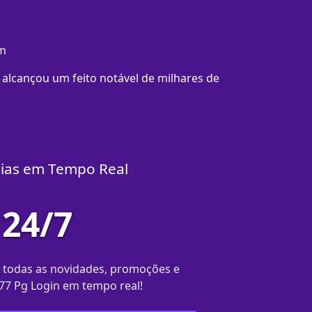
am
n alcançou um feito notável de milhares de
cias em Tempo Real
24/7
e todas as novidades, promoções e
77 Pg Login em tempo real!