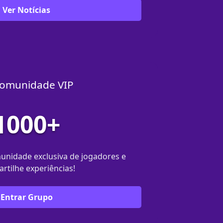
Ver Notícias
Comunidade VIP
1000+
unidade exclusiva de jogadores e
rtilhe experiências!
Entrar Grupo