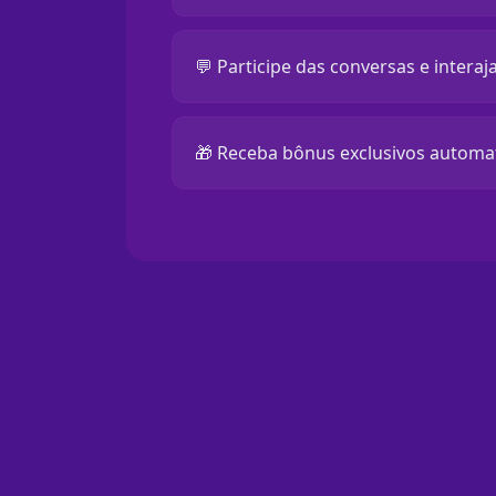
💬 Participe das conversas e interaj
🎁 Receba bônus exclusivos autom