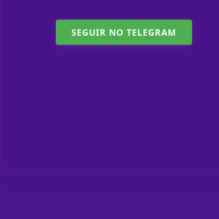
SEGUIR NO TELEGRAM