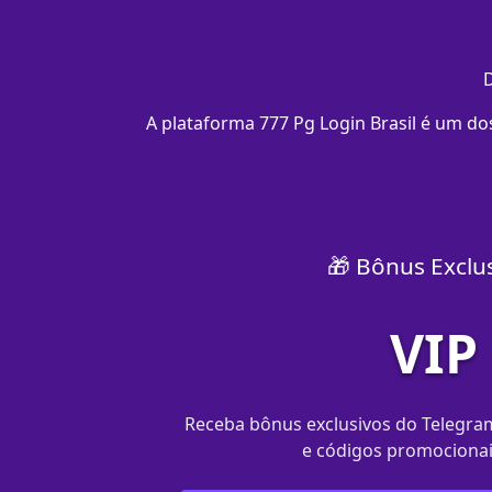
D
A plataforma 777 Pg Login Brasil é um dos
🎁 Bônus Exclu
VIP
Receba bônus exclusivos do Telegra
e códigos promocionai