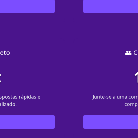
reto
👥 
t
espostas rápidas e
Junte-se a uma com
lizado!
compa
e