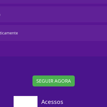
a
aticamente
SEGUIR AGORA
Acessos