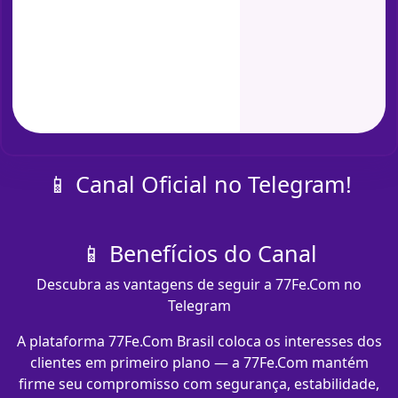
📱 Canal Oficial no Telegram!
📱 Benefícios do Canal
Descubra as vantagens de seguir a 77Fe.Com no
Telegram
A plataforma 77Fe.Com Brasil coloca os interesses dos
clientes em primeiro plano — a 77Fe.Com mantém
firme seu compromisso com segurança, estabilidade,