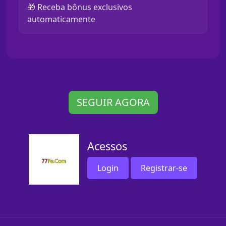
🎁 Receba bônus exclusivos
automaticamente
SEGUIR AGORA
Acessos
Login
Registrar-se