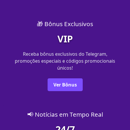
🎁 Bônus Exclusivos
VIP
Receba bônus exclusivos do Telegram,
promoções especiais e códigos promocionais
únicos!
Ver Bônus
📢 Notícias em Tempo Real
24/7