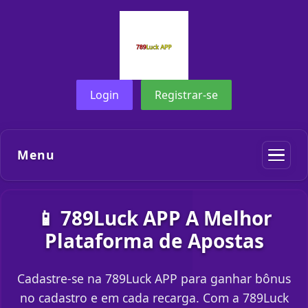
Login
Registrar-se
Menu
📱 789Luck APP A Melhor
Plataforma de Apostas
Cadastre-se na 789Luck APP para ganhar bônus
no cadastro e em cada recarga. Com a 789Luck