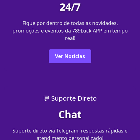
24/7
Fique por dentro de todas as novidades,
promoções e eventos da 789Luck APP em tempo
real!
Ver Notícias
💬 Suporte Direto
Chat
Suporte direto via Telegram, respostas rápidas e
atendimento personalizado!