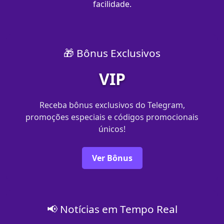
facilidade.
🎁 Bônus Exclusivos
VIP
Receba bônus exclusivos do Telegram,
promoções especiais e códigos promocionais
únicos!
Ver Bônus
📢 Notícias em Tempo Real