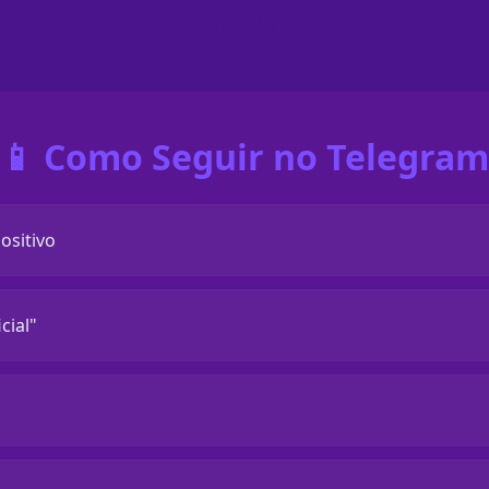
📱 Como Seguir no Telegram
ositivo
cial"