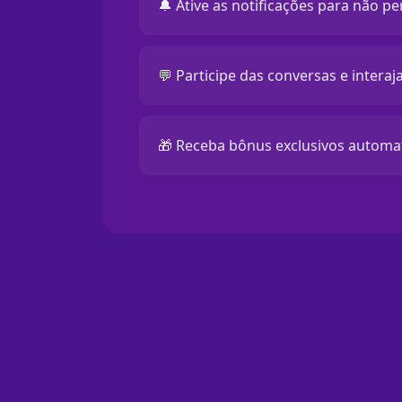
🔔 Ative as notificações para não p
💬 Participe das conversas e interaj
🎁 Receba bônus exclusivos autom