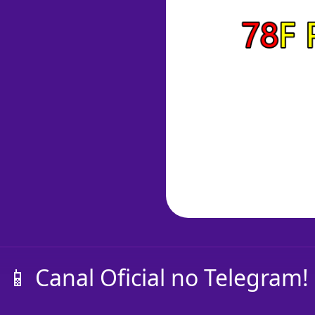
📱 Canal Oficial no Telegram!